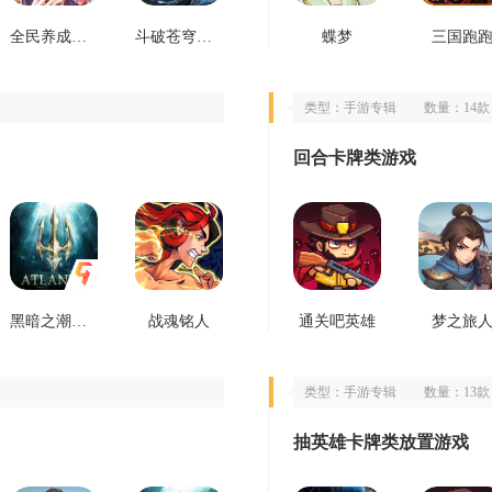
全民养成之女皇陛下
斗破苍穹三年之约
蝶梦
三国跑
类型：手游专辑
数量：14款
回合卡牌类游戏
黑暗之潮契约
战魂铭人
通关吧英雄
梦之旅
类型：手游专辑
数量：13款
抽英雄卡牌类放置游戏