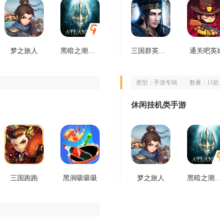
梦之旅人
黑暗之潮契约
三国群英传霸王之业
通关吧英
类型：手游专辑
数量：11款
休闲挂机类手游
三国跑跑
黑洞吸吸吸
梦之旅人
黑暗之潮