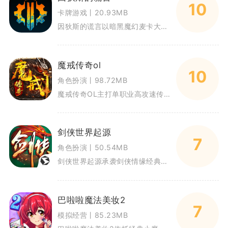
10
卡牌游戏丨20.93MB
因狄斯的谎言以暗黑魔幻麦卡大陆为舞台，是融合Roguelike与DBG卡牌构筑的单机手游，玩家操控英雄组队闯关，通过搭配
魔戒传奇ol
10
角色扮演丨98.72MB
魔戒传奇OL主打单职业高攻速传奇玩法，面向偏爱复古打怪、轻度养成的手游玩家，适配碎片化日常游玩节奏。游戏摒弃多职业繁琐开
剑侠世界起源
7
角色扮演丨50.54MB
剑侠世界起源承袭剑侠情缘经典武侠IP，以南宋江湖为背景还原端游经典江湖风貌，打造可移动端游玩的武侠MMORPG。游戏保留
巴啦啦魔法美妆2
7
模拟经营丨85.23MB