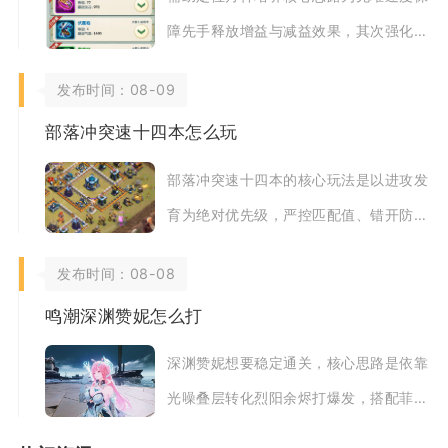
障先手释放增益与减益效果，其次强化气
血、闪避提升持续站场能力，不盲目堆砌
发布时间：08-09
攻击属性，资
部落冲突速十四本怎么玩
部落冲突速十四本的核心玩法是以进攻发
育为绝对优先级，严控匹配值、错开防御
升级节奏，依靠高频掠夺补齐科技与英雄
发布时间：08-08
短板，避免盲
鸣潮深渊赞妮怎么打
深渊赞妮想要稳定通关，核心思路是依靠
光噪叠层转化烈阳余烬打爆发，搭配菲比
快速挂满标记、守岸人提供增伤续航，配