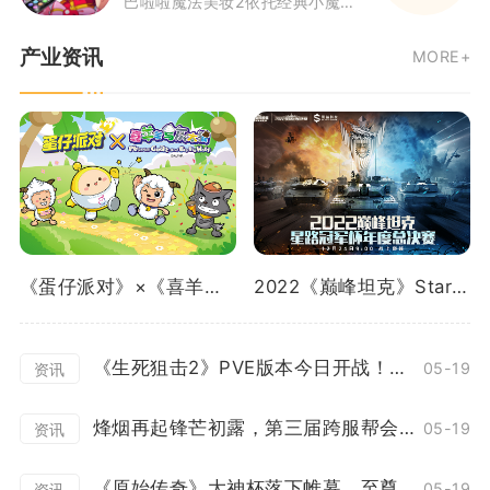
巴啦啦魔法美妆2依托经典小魔仙IP打造美妆装扮玩法，相比前作完成内容全面升级。玩家将跟随美琪、美雪、小蓝等角色参与国际美
产业资讯
MORE+
《蛋仔派对》×《喜羊羊与灰太狼》重磅联动曝光！
2022《巅峰坦克》Star Road星路冠军杯总决赛12.24开启！
《生死狙击2》PVE版本今日开战！花式协作冒险
05-19
资讯
烽烟再起锋芒初露，第三届跨服帮会联赛正式打响！
05-19
资讯
《原始传奇》大神杯落下帷幕，至尊战队上演百战不灭！
05-19
资讯