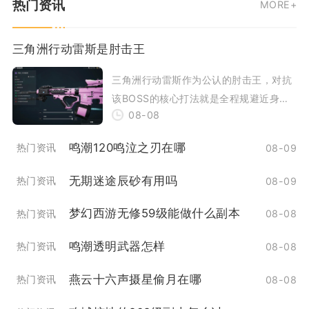
热门资讯
MORE+
合精准弹反与
三角洲行动雷斯是肘击王
三角洲行动雷斯作为公认的肘击王，对抗
该BOSS的核心打法就是全程规避近身肘
08-08
击判定，优先清除随从护卫，依托地形卡
距离抓硬直
鸣潮120鸣泣之刃在哪
热门资讯
08-09
无期迷途辰砂有用吗
热门资讯
08-09
梦幻西游无修59级能做什么副本
热门资讯
08-08
鸣潮透明武器怎样
热门资讯
08-08
燕云十六声摄星偷月在哪
热门资讯
08-08