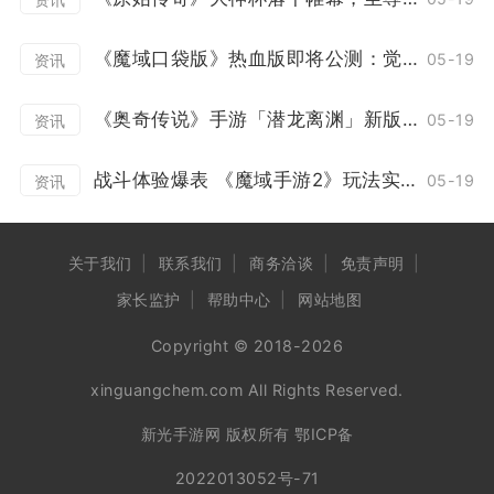
《魔域口袋版》热血版即将公测：觉醒突破赛事升级 欧皇大奖等你来领！
05-19
资讯
《奥奇传说》手游「潜龙离渊」新版本12月23日开启
05-19
资讯
战斗体验爆表 《魔域手游2》玩法实机演示泄露
05-19
资讯
关于我们
联系我们
商务洽谈
免责声明
家长监护
帮助中心
网站地图
Copyright © 2018-2026
xinguangchem.com All Rights Reserved.
新光手游网 版权所有
鄂ICP备
2022013052号-71