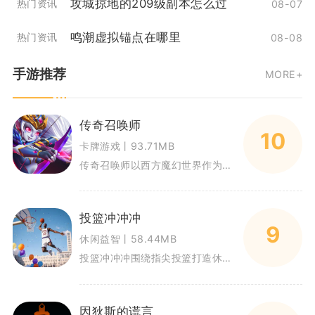
攻城掠地的209级副本怎么过
热门资讯
08-07
鸣潮虚拟锚点在哪里
热门资讯
08-08
手游推荐
MORE+
传奇召唤师
10
卡牌游戏丨93.71MB
传奇召唤师以西方魔幻世界作为舞台，主打放置回合卡牌对战。玩家化身召唤师，收集数百名不同阵营英雄组建队伍。游戏兼顾放置休闲
投篮冲冲冲
9
休闲益智丨58.44MB
投篮冲冲冲围绕指尖投篮打造休闲篮球体验，依靠拟真物理引擎计算篮球飞行轨迹，把投篮乐趣浓缩在移动端触控操作当中。游戏包含单
因狄斯的谎言