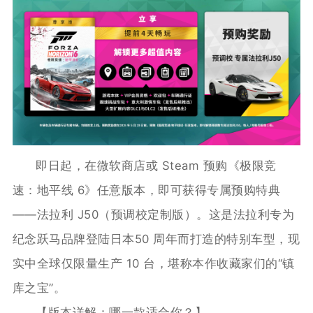
即日起，在微软商店或 Steam 预购《极限竞
速：地平线 6》任意版本，即可获得专属预购特典
——法拉利 J50（预调校定制版）。这是法拉利专为
纪念跃马品牌登陆日本50 周年而打造的特别车型，现
实中全球仅限量生产 10 台，堪称本作收藏家们的“镇
库之宝”。
【版本详解：哪一款适合你？】