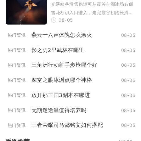
光遇峡谷滑雪跑道可从霞谷主溜冰场右侧
雪花标识入口进入，走完霞谷初始长滑道
08-05
抵达冰场后，通过入口小屋打坐触发机关
开门就能驶入
燕云十六声体魄怎么涂火
热门资讯
08-05
影之刃2里武林在哪里
热门资讯
08-05
三角洲行动射手步枪哪个好
热门资讯
08-05
深空之眼冰渊点哪个神格
热门资讯
08-06
放开那三国3副本在哪进
热门资讯
08-06
无期迷途温值得培养吗
热门资讯
08-05
王者荣耀司马懿铭文如何搭配
热门资讯
08-05