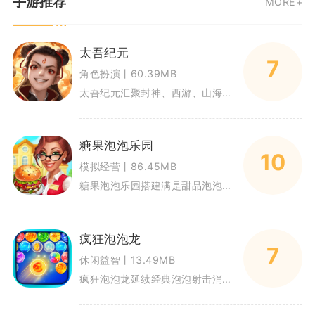
手游推荐
MORE+
太吾纪元
7
角色扮演丨60.39MB
太吾纪元汇聚封神、西游、山海经神话内容，主打放置回合卡牌玩法。玩家组建神魔异兽队伍推进三界闯关，依靠离线挂机稳定产出养成
糖果泡泡乐园
10
模拟经营丨86.45MB
糖果泡泡乐园搭建满是甜品泡泡的休闲闯关世界，融合泡泡射击消除与乐园经营养成双重玩法，适配碎片化休闲游玩场景。玩家拖动屏幕
疯狂泡泡龙
7
休闲益智丨13.49MB
疯狂泡泡龙延续经典泡泡射击消除思路，主打轻量化休闲闯关，很适合碎片时间拿来游玩。单局时长大多控制在三到五分钟，不用深度投