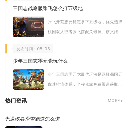
三国志战略版张飞怎么打五级地
张飞开荒想要稳定拿下五级地，优先选择
桃园双人或者张飞搭配关银屏、蔡文姬组
合，严格遵循兵种克制、侦查选地、达标
发布时间：08-06
等级兵力三个
少年三国志零元党玩什么
少年三国志零元党最优玩法是选择蜀国五
虎速推流体系，全程依靠免费渠道获取武
将碎片、资源养成与阵容成型，兼顾主线
热门资讯
MORE+
推图、日常副
光遇峡谷滑雪跑道怎么进