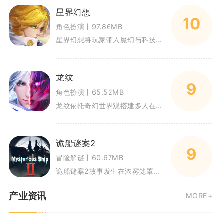
星界幻想
10
角色扮演丨97.86MB
星界幻想将玩家带入魔幻与科技交融的星界大陆，玩家选择职业开启冒险，收集契约星灵，组队挑战各类副本与世界首领，一边推进主线
龙纹
9
角色扮演丨65.52MB
龙纹依托奇幻世界观搭建多人在线MMO手游框架，玩家将化身冒险者探索整片大陆，在主线推进过程中接触副本挑战、野外对战与帮派
诡船谜案2
9
冒险解谜丨60.67MB
诡船谜案2故事发生在浓雾笼罩的海域，几名遭遇海难的幸存者登上BAYCHIMO号渔船躲避风暴，船上接连发生离奇命案。玩家化
产业资讯
MORE+