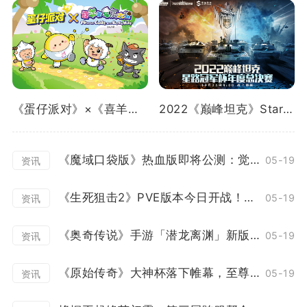
《蛋仔派对》×《喜羊羊与灰太狼》重磅联动曝光！
2022《巅峰坦克》Star Road星路冠军杯总决赛12.24开启！
《魔域口袋版》热血版即将公测：觉醒突破赛事升级 欧皇大奖等你来领！
05-19
资讯
《生死狙击2》PVE版本今日开战！花式协作冒险
05-19
资讯
《奥奇传说》手游「潜龙离渊」新版本12月23日开启
05-19
资讯
《原始传奇》大神杯落下帷幕，至尊战队上演百战不灭！
05-19
资讯