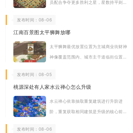
员配合争夺更多胜利之星，星数持平则对
比双方总摧毁比例，进攻拿星与防守限制
发布时间：08-06
对手拿星缺一
江南百景图太平狮舞放哪
太平狮舞最优放置位置为主城商业街财神
神像覆盖范围内、城市主干道临街位置，
兼顾繁荣收益、雕像加成、人口活力三大
发布时间：08-05
核心收益，追
桃源深处有人家水云禅心怎么升级
水云禅心依靠抽取重复建筑进行升阶进
阶，重复获取相同建筑是升级的核心前
提，每两级进阶需要两张本体卡牌，最高
发布时间：08-06
可以升至十阶，每