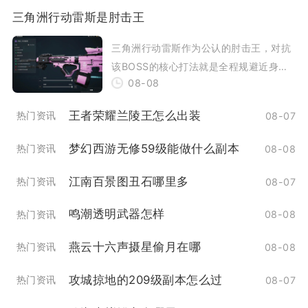
三角洲行动雷斯是肘击王
三角洲行动雷斯作为公认的肘击王，对抗
该BOSS的核心打法就是全程规避近身肘
08-08
击判定，优先清除随从护卫，依托地形卡
距离抓硬直
王者荣耀兰陵王怎么出装
热门资讯
08-07
梦幻西游无修59级能做什么副本
热门资讯
08-08
江南百景图丑石哪里多
热门资讯
08-07
鸣潮透明武器怎样
热门资讯
08-08
燕云十六声摄星偷月在哪
热门资讯
08-08
攻城掠地的209级副本怎么过
热门资讯
08-07