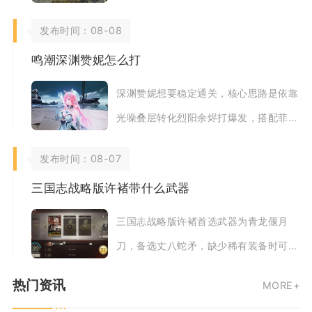
活动获取，其中闲置卓越装备回收是长期
发布时间：08-08
稳定产出磨晶
鸣潮深渊赞妮怎么打
深渊赞妮想要稳定通关，核心思路是依靠
光噪叠层转化烈阳余烬打爆发，搭配菲比
快速挂满标记、守岸人提供增伤续航，配
发布时间：08-07
合精准弹反与
三国志战略版许褚带什么武器
三国志战略版许褚首选武器为青龙偃月
刀，备选丈八蛇矛，缺少稀有装备时可选
用七星刀作为过渡武器，三套装备分别适
热门资讯
MORE+
配不同战场环境