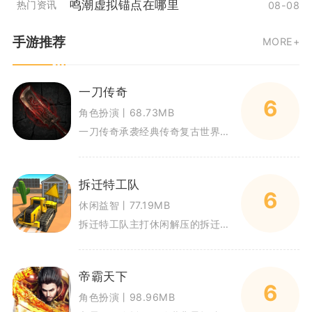
鸣潮虚拟锚点在哪里
热门资讯
08-08
手游推荐
MORE+
一刀传奇
6
角色扮演丨68.73MB
一刀传奇承袭经典传奇复古世界观，以高攻速切割战斗、自由打宝成长为核心内容，玩家将化身玛法大陆冒险者，从零开始探索多张复古
拆迁特工队
6
休闲益智丨77.19MB
拆迁特工队主打休闲解压的拆迁模拟玩法，玩家化身拆迁专员，驾驶各类工程载具完成建筑拆除任务。依靠直观触屏操控推进闯关，拆除
帝霸天下
6
角色扮演丨98.96MB