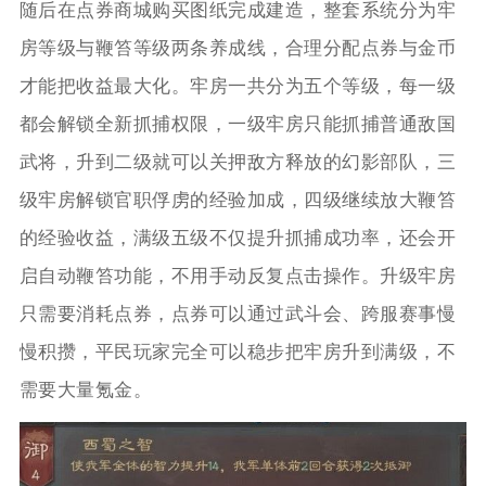
随后在点券商城购买图纸完成建造，整套系统分为牢
房等级与鞭笞等级两条养成线，合理分配点券与金币
才能把收益最大化。牢房一共分为五个等级，每一级
都会解锁全新抓捕权限，一级牢房只能抓捕普通敌国
武将，升到二级就可以关押敌方释放的幻影部队，三
级牢房解锁官职俘虏的经验加成，四级继续放大鞭笞
的经验收益，满级五级不仅提升抓捕成功率，还会开
启自动鞭笞功能，不用手动反复点击操作。升级牢房
只需要消耗点券，点券可以通过武斗会、跨服赛事慢
慢积攒，平民玩家完全可以稳步把牢房升到满级，不
需要大量氪金。