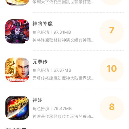
帝霸天下依托三国乱世背景打造塔防策略玩法，融合武将收集养成与战场布阵对抗。游戏采用Q版武将形象搭配复古战场场景，收录上百
神将降魔
7
角色扮演丨97.31MB
神将降魔取材封神演义经典神话故事，玩家将化身天命之人，收服各路神将对抗魔界侵扰。游戏采用竖屏回合制操作逻辑，单手就能完成
元尊传
10
角色扮演丨67.87MB
元尊传搭建魔幻魔神大陆世界观，玩家化身冒险者，召集各路元尊伙伴开启冒险征程。游戏融合MMO闯关、角色养成、多人竞技多种内
神途
8
角色扮演丨79.47MB
神途是传承经典传奇玩法的移动端MMORPG游戏，长久运营多个正统版本，覆盖三职业、单职业、复古微变等多种游玩路线。游戏延