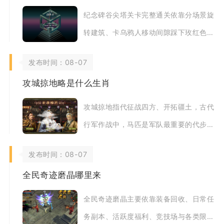
纪念碑谷尖塔关卡完整通关依靠分场景旋
转建筑、卡乌鸦人移动间隙踩下玫红色机
关、逐层解锁传送小门抵达塔顶归还几何
发布时间：08-07
碎片，全程分
攻城掠地略是什么生肖
攻城掠地指代征战四方、开拓疆土，古代
行军作战中，马匹是军队最重要的代步与
作战载体，骑兵依靠战马冲锋破城、远征
发布时间：08-07
夺地，所有大
全民奇迹磨晶哪里来
全民奇迹磨晶主要依靠装备回收、日常任
务副本、活跃度福利、竞技场与各类限时