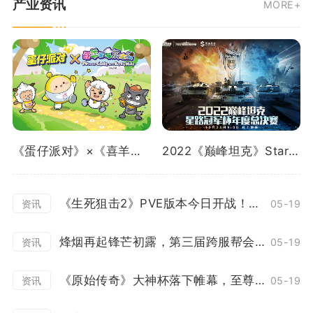
产业资讯
MORE+
《蛋仔派对》×《喜羊羊与灰太狼》重磅联动曝光！
2022《巅峰坦克》Star Road星路冠军杯总决赛12.24开启！
《生死狙击2》PVE版本今日开战！花式协作冒险
05-19
资讯
烽烟再起锋芒初露，第三届跨服帮会联赛正式打响！
05-19
资讯
《原始传奇》大神杯落下帷幕，至尊战队上演百战不灭！
05-19
资讯