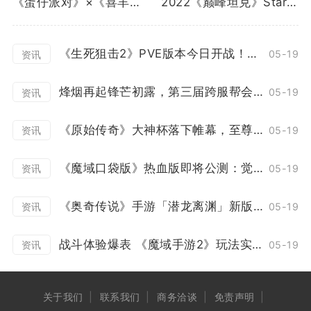
《蛋仔派对》×《喜羊羊与灰太狼》重磅联动曝光！
2022《巅峰坦克》Star Road星路冠军杯总决赛12.24开启！
《生死狙击2》PVE版本今日开战！花式协作冒险
05-19
资讯
烽烟再起锋芒初露，第三届跨服帮会联赛正式打响！
05-19
资讯
《原始传奇》大神杯落下帷幕，至尊战队上演百战不灭！
05-19
资讯
《魔域口袋版》热血版即将公测：觉醒突破赛事升级 欧皇大奖等你来领！
05-19
资讯
《奥奇传说》手游「潜龙离渊」新版本12月23日开启
05-19
资讯
战斗体验爆表 《魔域手游2》玩法实机演示泄露
05-19
资讯
关于我们
联系我们
商务洽谈
免责声明