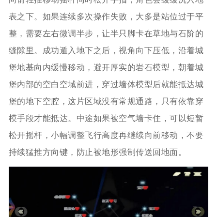
表之下。如果连续多次操作失败，大多是站位过于平
整，需要左右微调半步，让半只脚卡在草地与石阶的
缝隙里。成功遁入地下之后，视角向下压低，沿着城
堡地基向内缓慢移动，避开厚实的岩石模型，朝着城
堡内部的空白空域前进，穿过墙体模型后就能抵达城
堡的地下空腔，这片区域没有常规通路，只有依靠穿
模手段才能抵达。中途如果被空气墙卡住，可以短暂
松开摇杆，小幅调整飞行高度再继续向前移动，不要
持续猛推方向键，防止被地形强制传送回地面。