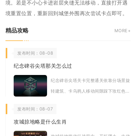
境。若是不小心卡进岩层夹缝无法移动，直接打开遇
境重置位置，重新回到城堡外围再次尝试卡点即可。
精品攻略
MORE+
发布时间：08-08
纪念碑谷尖塔那关怎么过
纪念碑谷尖塔关卡完整通关依靠分场景旋
转建筑、卡乌鸦人移动间隙踩下玫红色机
关、逐层解锁传送小门抵达塔顶归还几何
发布时间：08-07
碎片，全程分
攻城掠地略是什么生肖