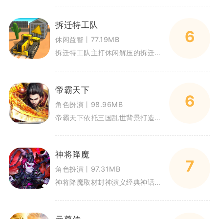
拆迁特工队
6
休闲益智丨77.19MB
拆迁特工队主打休闲解压的拆迁模拟玩法，玩家化身拆迁专员，驾驶各类工程载具完成建筑拆除任务。依靠直观触屏操控推进闯关，拆除
帝霸天下
6
角色扮演丨98.96MB
帝霸天下依托三国乱世背景打造塔防策略玩法，融合武将收集养成与战场布阵对抗。游戏采用Q版武将形象搭配复古战场场景，收录上百
神将降魔
7
角色扮演丨97.31MB
神将降魔取材封神演义经典神话故事，玩家将化身天命之人，收服各路神将对抗魔界侵扰。游戏采用竖屏回合制操作逻辑，单手就能完成