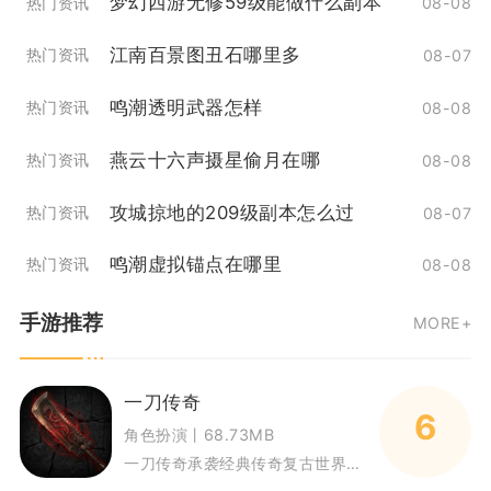
梦幻西游无修59级能做什么副本
热门资讯
08-08
江南百景图丑石哪里多
热门资讯
08-07
鸣潮透明武器怎样
热门资讯
08-08
燕云十六声摄星偷月在哪
热门资讯
08-08
攻城掠地的209级副本怎么过
热门资讯
08-07
鸣潮虚拟锚点在哪里
热门资讯
08-08
手游推荐
MORE+
一刀传奇
6
角色扮演丨68.73MB
一刀传奇承袭经典传奇复古世界观，以高攻速切割战斗、自由打宝成长为核心内容，玩家将化身玛法大陆冒险者，从零开始探索多张复古