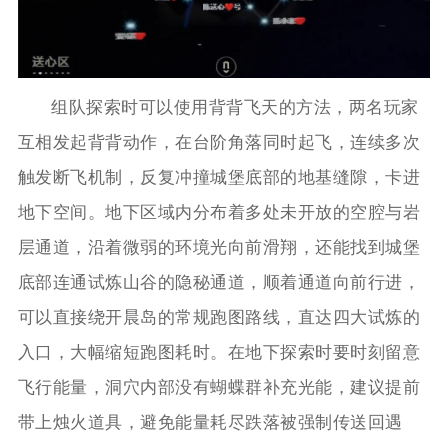
组队探索时可以使用背背飞天的方法，两名玩家
互相发起背背动作，在台阶角落同时起飞，连续多次
触发断飞机制，反复冲撞城堡底部的地基缝隙，卡进
地下空间。地下区域内分布着多处未开放的空腔与岩
层通道，沿着微弱的环境光向前滑翔，还能找到城堡
底部连通试炼山谷的隐秘通道，顺着通道向前行进，
可以直接绕开晨岛的常规跑图路线，直达四大试炼的
入口，大幅缩短跑图耗时。在地下探索时要时刻留意
飞行能量，洞穴内部没有蝴蝶群补充光能，建议提前
带上烛火道具，避免能量耗尽跌落被强制传送回遇