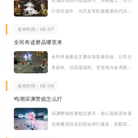
攻城掠地指代征战四方、开拓疆土，古代
行军作战中，马匹是军队最重要的代步与
作战载体，骑兵依靠战马冲锋破城、远征
发布时间：08-07
夺地，所有大
全民奇迹磨晶哪里来
全民奇迹磨晶主要依靠装备回收、日常任
务副本、活跃度福利、竞技场与各类限时
活动获取，其中闲置卓越装备回收是长期
发布时间：08-08
稳定产出磨晶
鸣潮深渊赞妮怎么打
深渊赞妮想要稳定通关，核心思路是依靠
光噪叠层转化烈阳余烬打爆发，搭配菲比
快速挂满标记、守岸人提供增伤续航，配