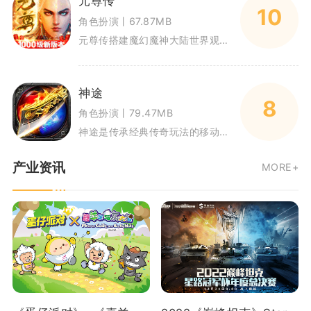
元尊传
10
角色扮演丨67.87MB
元尊传搭建魔幻魔神大陆世界观，玩家化身冒险者，召集各路元尊伙伴开启冒险征程。游戏融合MMO闯关、角色养成、多人竞技多种内
神途
8
角色扮演丨79.47MB
神途是传承经典传奇玩法的移动端MMORPG游戏，长久运营多个正统版本，覆盖三职业、单职业、复古微变等多种游玩路线。游戏延
产业资讯
MORE+