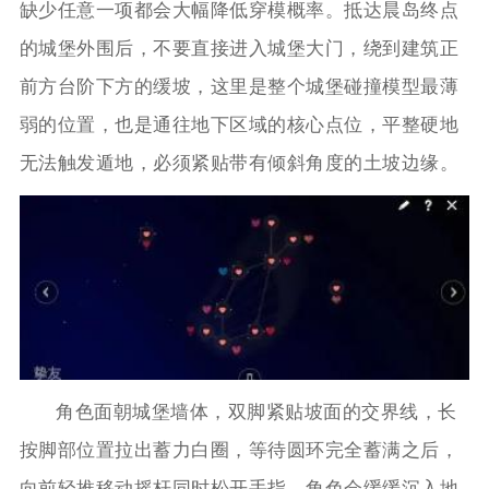
缺少任意一项都会大幅降低穿模概率。抵达晨岛终点
的城堡外围后，不要直接进入城堡大门，绕到建筑正
前方台阶下方的缓坡，这里是整个城堡碰撞模型最薄
弱的位置，也是通往地下区域的核心点位，平整硬地
无法触发遁地，必须紧贴带有倾斜角度的土坡边缘。
角色面朝城堡墙体，双脚紧贴坡面的交界线，长
按脚部位置拉出蓄力白圈，等待圆环完全蓄满之后，
向前轻推移动摇杆同时松开手指，角色会缓缓沉入地