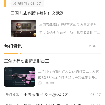
发布时间：08-07
合精准弹反与
三国志战略版许褚带什么武器
三国志战略版许褚首选武器为青龙偃月
刀，备选丈八蛇矛，缺少稀有装备时可选
用七星刀作为过渡武器，三套装备分别适
热门资讯
MORE+
配不同战场环境
三角洲行动雷斯是肘击王
三角洲行动雷斯作为公认的肘击王，对抗
该BOSS的核心打法就是全程规避近身肘
08-08
击判定，优先清除随从护卫，依托地形卡
距离抓硬直
王者荣耀兰陵王怎么出装
热门资讯
08-07