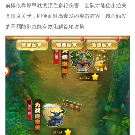
前排依靠犀甲枕戈顶住多轮伤害，全队才能稳步通关
高难度关卡，即便面对高爆发的突击阵容，残血触发
的高额防御也能有效化解首轮攻势。