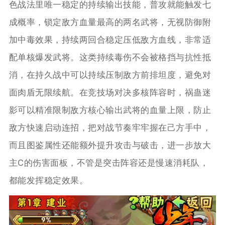
色战法里唯一稳定的持续输出技能，普攻就能触发七
成概率，锁定敌方血量最高的两名武将，无视防御附
加中毒效果，持续两回合稳定压低敌方血线，非常适
配单核爆发武将。这类持续毒伤不会被格挡与抗性抵
消，在持久战中可以持续压制敌方前排坦度，避免对
面肉盾无限续航。在竞技场对决多核阵容时，祸蛊迷
影可以精准限制敌方核心输出武将的血量上限，防止
敌方快速启动连招，把对战节奏牢牢握在己方手中，
而且图鉴属性还能额外提升攻击与破击，进一步放大
主C的伤害面板，不管是突击阵容还是慢速消耗队，
都能发挥稳定效果。