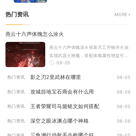
提，每两级进阶需要两张本体卡牌，最高
热门资讯
MORE+
可以升至十阶，每
燕云十六声体魄怎么涂火
燕云十六声体魄涂火依靠天工开物淬火油
实现武器火附魔，搭配体魄属性增益可以
08-05
最大化灼烧伤害与持续输出能力。想要稳
定完成体魄涂
影之刃2里武林在哪里
热门资讯
08-05
攻城掠地宝石商会有什么用
热门资讯
08-06
王者荣耀司马懿铭文如何搭配
热门资讯
08-05
深空之眼冰渊点哪个神格
热门资讯
08-06
三角洲行动射手步枪哪个好
热门资讯
08-05