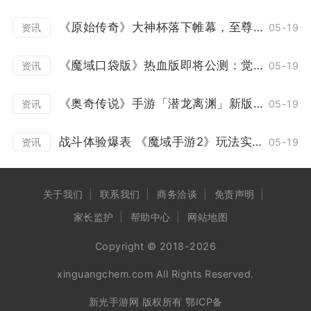
《原始传奇》大神杯落下帷幕，至尊战队上演百战不灭！
05-19
资讯
《魔域口袋版》热血版即将公测：觉醒突破赛事升级 欧皇大奖等你来领！
05-19
资讯
《奥奇传说》手游「潜龙离渊」新版本12月23日开启
05-19
资讯
战斗体验爆表 《魔域手游2》玩法实机演示泄露
05-19
资讯
关于我们
联系我们
商务洽谈
免责声明
家长监护
帮助中心
网站地图
Copyright © 2018-2026
xinguangchem.com All Rights Reserved.
新光手游网 版权所有
鄂ICP备