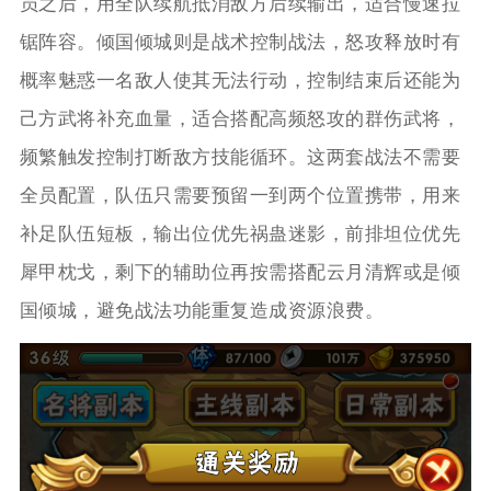
员之后，用全队续航抵消敌方后续输出，适合慢速拉
锯阵容。倾国倾城则是战术控制战法，怒攻释放时有
概率魅惑一名敌人使其无法行动，控制结束后还能为
己方武将补充血量，适合搭配高频怒攻的群伤武将，
频繁触发控制打断敌方技能循环。这两套战法不需要
全员配置，队伍只需要预留一到两个位置携带，用来
补足队伍短板，输出位优先祸蛊迷影，前排坦位优先
犀甲枕戈，剩下的辅助位再按需搭配云月清辉或是倾
国倾城，避免战法功能重复造成资源浪费。