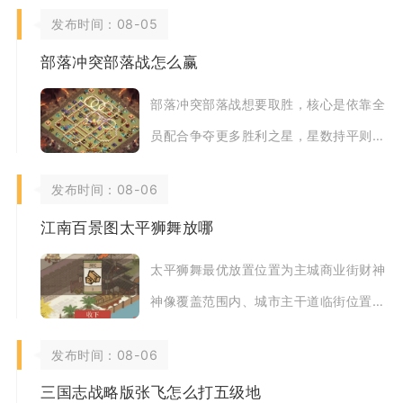
发布时间：08-05
部落冲突部落战怎么赢
部落冲突部落战想要取胜，核心是依靠全
员配合争夺更多胜利之星，星数持平则对
比双方总摧毁比例，进攻拿星与防守限制
发布时间：08-06
对手拿星缺一
江南百景图太平狮舞放哪
太平狮舞最优放置位置为主城商业街财神
神像覆盖范围内、城市主干道临街位置，
兼顾繁荣收益、雕像加成、人口活力三大
发布时间：08-06
核心收益，追
三国志战略版张飞怎么打五级地