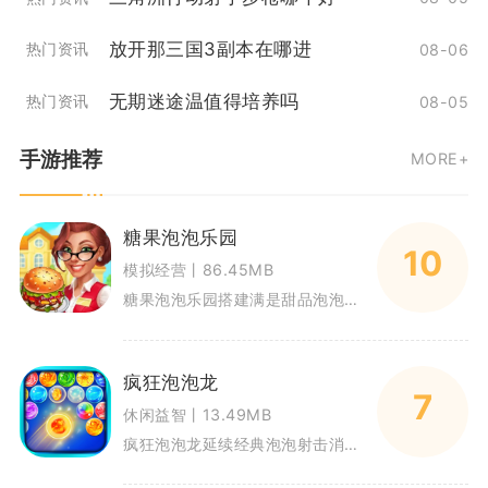
放开那三国3副本在哪进
热门资讯
08-06
无期迷途温值得培养吗
热门资讯
08-05
手游推荐
MORE+
糖果泡泡乐园
10
模拟经营丨86.45MB
糖果泡泡乐园搭建满是甜品泡泡的休闲闯关世界，融合泡泡射击消除与乐园经营养成双重玩法，适配碎片化休闲游玩场景。玩家拖动屏幕
疯狂泡泡龙
7
休闲益智丨13.49MB
疯狂泡泡龙延续经典泡泡射击消除思路，主打轻量化休闲闯关，很适合碎片时间拿来游玩。单局时长大多控制在三到五分钟，不用深度投