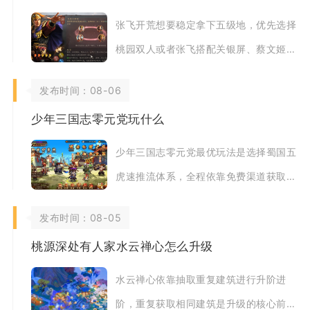
张飞开荒想要稳定拿下五级地，优先选择
桃园双人或者张飞搭配关银屏、蔡文姬组
合，严格遵循兵种克制、侦查选地、达标
发布时间：08-06
等级兵力三个
少年三国志零元党玩什么
少年三国志零元党最优玩法是选择蜀国五
虎速推流体系，全程依靠免费渠道获取武
将碎片、资源养成与阵容成型，兼顾主线
发布时间：08-05
推图、日常副
桃源深处有人家水云禅心怎么升级
水云禅心依靠抽取重复建筑进行升阶进
阶，重复获取相同建筑是升级的核心前