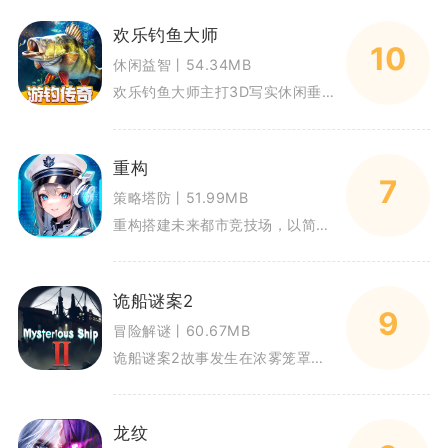
欢乐钓鱼大师
10
休闲益智丨54.34MB
欢乐钓鱼大师主打3D写实休闲垂钓玩法，适配碎片化游玩，还原真实垂钓的博弈乐趣。游戏汇集全球多处特色渔场，拥有两百余种淡水
重构
7
策略塔防丨51.99MB
重构搭建未来都市竞技场，以简谐智能对抗为核心，围绕重构仪式展开多人竞技对局。玩家化身向导，招募各类智能角色参与对战，在5
诡船谜案2
9
冒险解谜丨60.67MB
诡船谜案2故事发生在浓雾笼罩的海域，几名遭遇海难的幸存者登上BAYCHIMO号渔船躲避风暴，船上接连发生离奇命案。玩家化
龙纹