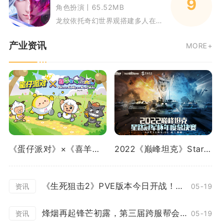
9
角色扮演丨65.52MB
龙纹依托奇幻世界观搭建多人在线MMO手游框架，玩家将化身冒险者探索整片大陆，在主线推进过程中接触副本挑战、野外对战与帮派
产业资讯
MORE+
《蛋仔派对》×《喜羊羊与灰太狼》重磅联动曝光！
2022《巅峰坦克》Star Road星路冠军杯总决赛12.24开启！
《生死狙击2》PVE版本今日开战！花式协作冒险
05-19
资讯
烽烟再起锋芒初露，第三届跨服帮会联赛正式打响！
05-19
资讯