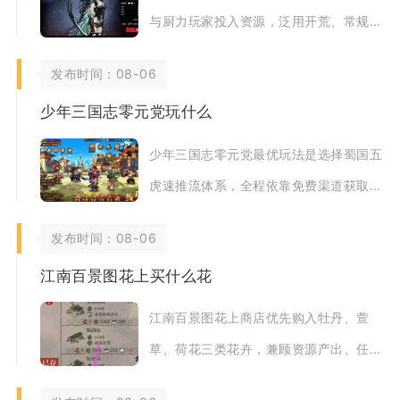
与厨力玩家投入资源，泛用开荒、常规高
难、破碎防线主力阵容完全不推荐优先抽
发布时间：08-06
取培养，资源
少年三国志零元党玩什么
少年三国志零元党最优玩法是选择蜀国五
虎速推流体系，全程依靠免费渠道获取武
将碎片、资源养成与阵容成型，兼顾主线
发布时间：08-06
推图、日常副
江南百景图花上买什么花
江南百景图花上商店优先购入牡丹、萱
草、荷花三类花卉，兼顾资源产出、任务
刚需与城镇布局三类核心需求，其余花卉