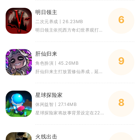
明日领主
6
二次元养成丨26.23MB
明日领主依托西方奇幻世界观打造经营策略冒险玩法，玩家化身大陆仅存血族领主，合理分配每日行动时长完成炼金科研、城防建造与武
肝仙归来
9
角色扮演丨45.26MB
肝仙归来主打放置修仙养成，延续经典修真挂机玩法，兼顾休闲离线收益与深度长线养成。玩家化身修真修士，依靠秘境闯关、装备锻造
星球探险家
8
休闲益智丨27.14MB
星球探险家将故事背景设定在2287年人类星际移民阶段，前往玛利亚宜居星球的载人飞船意外失事，玩家化身幸存宇航员，在失联状
火线出击