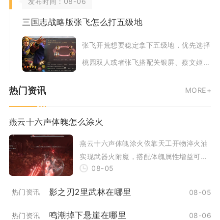
发布时间：08-06
根据玩法缺口酌
三国志战略版张飞怎么打五级地
张飞开荒想要稳定拿下五级地，优先选择
桃园双人或者张飞搭配关银屏、蔡文姬组
合，严格遵循兵种克制、侦查选地、达标
热门资讯
MORE+
等级兵力三个
燕云十六声体魄怎么涂火
燕云十六声体魄涂火依靠天工开物淬火油
实现武器火附魔，搭配体魄属性增益可以
08-05
最大化灼烧伤害与持续输出能力。想要稳
定完成体魄涂
影之刃2里武林在哪里
热门资讯
08-05
鸣潮掉下悬崖在哪里
热门资讯
08-06