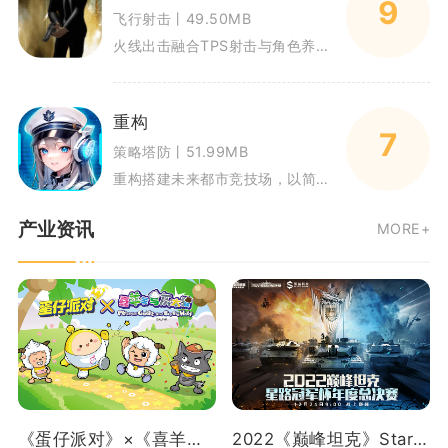
9
飞行射击丨49.50MB
火线出击融合TPS射击与角色养成玩法，以近未来科幻战场作为故事背景。玩家操控佣兵完成各类战术任务，既能参与多人实时竞技对
重构
7
策略塔防丨51.99MB
重构搭建未来都市竞技场，以简谐智能对抗为核心，围绕重构仪式展开多人竞技对局。玩家化身向导，招募各类智能角色参与对战，在5
产业资讯
MORE+
《蛋仔派对》×《喜羊羊与灰太狼》重磅联动曝光！
2022《巅峰坦克》Star Road星路冠军杯总决赛12.24开启！