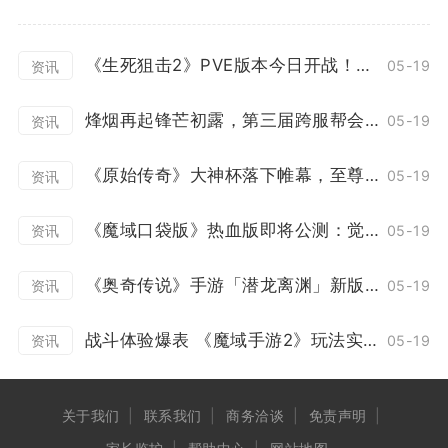
《生死狙击2》PVE版本今日开战！花式协作冒险
05-19
资讯
烽烟再起锋芒初露，第三届跨服帮会联赛正式打响！
05-19
资讯
《原始传奇》大神杯落下帷幕，至尊战队上演百战不灭！
05-19
资讯
《魔域口袋版》热血版即将公测：觉醒突破赛事升级 欧皇大奖等你来领！
05-19
资讯
《奥奇传说》手游「潜龙离渊」新版本12月23日开启
05-19
资讯
战斗体验爆表 《魔域手游2》玩法实机演示泄露
05-19
资讯
关于我们
联系我们
商务洽谈
免责声明