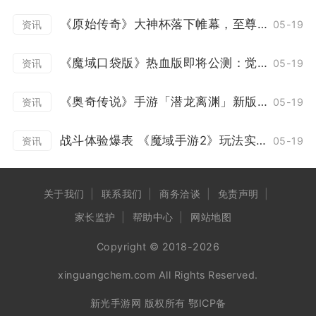
《原始传奇》大神杯落下帷幕，至尊战队上演百战不灭！
05-19
资讯
《魔域口袋版》热血版即将公测：觉醒突破赛事升级 欧皇大奖等你来领！
05-19
资讯
《奥奇传说》手游「潜龙离渊」新版本12月23日开启
05-19
资讯
战斗体验爆表 《魔域手游2》玩法实机演示泄露
05-19
资讯
关于我们
联系我们
商务洽谈
免责声明
家长监护
帮助中心
网站地图
Copyright © 2018-2026
xinguangchem.com All Rights Reserved.
新光手游网 版权所有
鄂ICP备