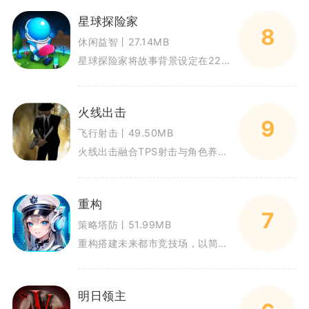
星球探险家
8
休闲益智丨27.14MB
星球探险家将故事背景设定在2287年人类星际移民阶段，前往玛利亚宜居星球的载人飞船意外失事，玩家化身幸存宇航员，在失联状
火线出击
9
飞行射击丨49.50MB
火线出击融合TPS射击与角色养成玩法，以近未来科幻战场作为故事背景。玩家操控佣兵完成各类战术任务，既能参与多人实时竞技对
重构
7
策略塔防丨51.99MB
重构搭建未来都市竞技场，以简谐智能对抗为核心，围绕重构仪式展开多人竞技对局。玩家化身向导，招募各类智能角色参与对战，在5
明日领主