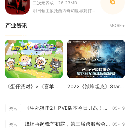
6
二次元养成丨26.23MB
明日领主依托西方奇幻世界观打造经营策略冒险玩法，玩家化身大陆仅存血族领主，合理分配每日行动时长完成炼金科研、城防建造与武
产业资讯
MORE+
《蛋仔派对》×《喜羊羊与灰太狼》重磅联动曝光！
2022《巅峰坦克》Star Road星路冠军杯总决赛12.24开启！
《生死狙击2》PVE版本今日开战！花式协作冒险
05-19
资讯
烽烟再起锋芒初露，第三届跨服帮会联赛正式打响！
05-19
资讯