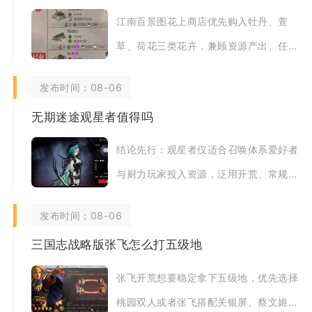
江南百景图花上商店优先购入牡丹、萱
草、荷花三类花卉，兼顾资源产出、任务
刚需与城镇布局三类核心需求，其余花卉
发布时间：08-06
根据玩法缺口酌
无期迷途观星者值得吗
结论先行：观星者仅适合召唤体系爱好者
与厨力玩家投入资源，泛用开荒、常规高
难、破碎防线主力阵容完全不推荐优先抽
发布时间：08-06
取培养，资源
三国志战略版张飞怎么打五级地
张飞开荒想要稳定拿下五级地，优先选择
桃园双人或者张飞搭配关银屏、蔡文姬组