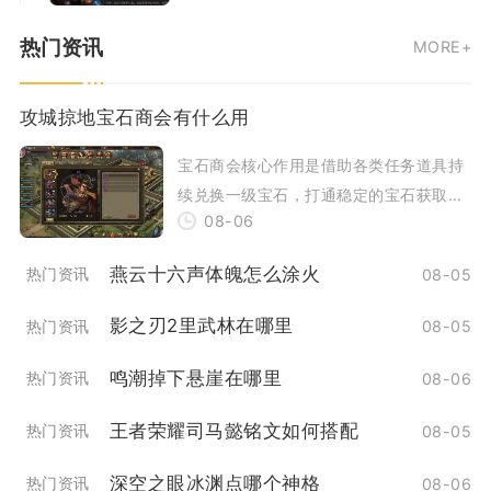
合，严格遵循兵种克制、侦查选地、达标
热门资讯
MORE+
等级兵力三个
攻城掠地宝石商会有什么用
宝石商会核心作用是借助各类任务道具持
续兑换一级宝石，打通稳定的宝石获取渠
08-06
道，商会等级越高，解锁的商人类型、每
日兑换次数上
燕云十六声体魄怎么涂火
热门资讯
08-05
影之刃2里武林在哪里
热门资讯
08-05
鸣潮掉下悬崖在哪里
热门资讯
08-06
王者荣耀司马懿铭文如何搭配
热门资讯
08-05
深空之眼冰渊点哪个神格
热门资讯
08-06