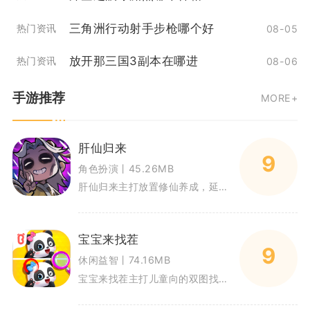
三角洲行动射手步枪哪个好
热门资讯
08-05
放开那三国3副本在哪进
热门资讯
08-06
手游推荐
MORE+
肝仙归来
9
角色扮演丨45.26MB
肝仙归来主打放置修仙养成，延续经典修真挂机玩法，兼顾休闲离线收益与深度长线养成。玩家化身修真修士，依靠秘境闯关、装备锻造
宝宝来找茬
9
休闲益智丨74.16MB
宝宝来找茬主打儿童向的双图找不同玩法，面向2到6岁学龄前孩子设计，整体以卡通熊猫角色作为引导形象，依靠视觉对比的方式锻炼