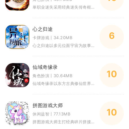
单职业迷失采用经典迷失传奇框架，取消传统三职业划分，所有玩家使用同一套角色体系进行冒险。不用纠结职业选择，进入游戏就能直
心之归途
6
卡牌游戏丨34.20MB
心之归途以多元位面宇宙为故事舞台，玩家化身穿梭各个世界的旅人，追寻灵魂彼岸的真相，探寻以太力量失控背后隐藏的巨大秘密。游
仙域奇缘录
10
角色扮演丨30.64MB
仙域奇缘录以东方古典修仙世界观为基底，带领玩家以散修身份踏入广袤仙界，在层层历练中完成从凡人到飞升上仙的完整修行旅程。游
拼图游戏大师
10
休闲益智丨77.13MB
拼图游戏大师主打经典碎片拼接玩法，专为移动端触屏操作深度优化，是一款适合全年龄段休闲解压的益智手游。游戏收纳了风景、萌宠