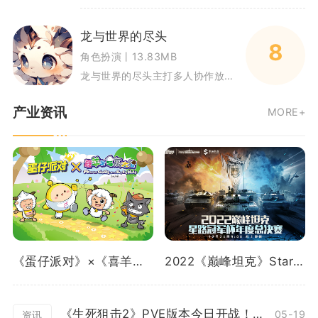
龙与世界的尽头
8
角色扮演丨13.83MB
龙与世界的尽头主打多人协作放置冒险，融合挂机养成与策略组队玩法。玩家选择影卫、元素使、神谕者三类职业之一，组建三人小队持
产业资讯
MORE+
《蛋仔派对》×《喜羊羊与灰太狼》重磅联动曝光！
2022《巅峰坦克》Star Road星路冠军杯总决赛12.24开启！
《生死狙击2》PVE版本今日开战！花式协作冒险
05-19
资讯