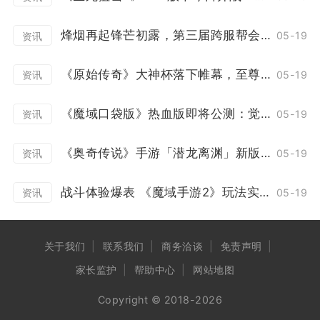
烽烟再起锋芒初露，第三届跨服帮会联赛正式打响！
05-19
资讯
《原始传奇》大神杯落下帷幕，至尊战队上演百战不灭！
05-19
资讯
《魔域口袋版》热血版即将公测：觉醒突破赛事升级 欧皇大奖等你来领！
05-19
资讯
《奥奇传说》手游「潜龙离渊」新版本12月23日开启
05-19
资讯
战斗体验爆表 《魔域手游2》玩法实机演示泄露
05-19
资讯
关于我们
联系我们
商务洽谈
免责声明
家长监护
帮助中心
网站地图
Copyright © 2018-2026