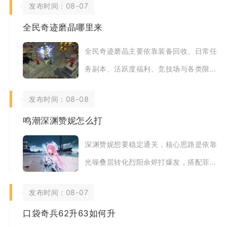
发布时间：08-07
夺地，所有大
全民奇迹磨晶哪里来
全民奇迹磨晶主要依靠装备回收、日常任
务副本、活跃度福利、竞技场与各类限时
活动获取，其中闲置卓越装备回收是长期
发布时间：08-08
稳定产出磨晶
鸣潮深渊赞妮怎么打
深渊赞妮想要稳定通关，核心思路是依靠
光噪叠层转化烈阳余烬打爆发，搭配菲比
快速挂满标记、守岸人提供增伤续航，配
发布时间：08-07
合精准弹反与
口袋奇兵62升63如何升