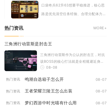
口袋奇兵62升63想要平稳推进，核心思
路是优先清空任务经验、合理分配体力，
搭配基地建设持续获取指挥官经验，把控
热门资讯
MORE+
资源消耗节
三角洲行动雷斯是肘击王
三角洲行动雷斯作为公认的肘击王，对抗
该BOSS的核心打法就是全程规避近身肘
08-08
击判定，优先清除随从护卫，依托地形卡
距离抓硬直
鸣潮自选箱子怎么开
热门资讯
08-07
王者荣耀兰陵王怎么出装
热门资讯
08-07
梦幻西游中时光喵有什么用
热门资讯
08-07