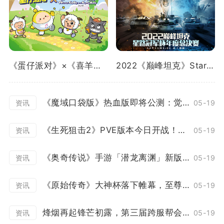
《蛋仔派对》×《喜羊羊与灰太狼》重磅联动曝光！
2022《巅峰坦克》Star Road星路冠军杯总决赛12.24开启！
《魔域口袋版》热血版即将公测：觉醒突破赛事升级 欧皇大奖等你来领！
05-19
资讯
《生死狙击2》PVE版本今日开战！花式协作冒险
05-19
资讯
《奥奇传说》手游「潜龙离渊」新版本12月23日开启
05-19
资讯
《原始传奇》大神杯落下帷幕，至尊战队上演百战不灭！
05-19
资讯
烽烟再起锋芒初露，第三届跨服帮会联赛正式打响！
05-19
资讯