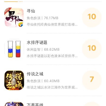
寻仙
10
角色扮演丨76.17MB
寻仙依托经典仙侠世界观打造移动端修仙MMO，还原传统中式神话氛围，玩家从小桑村开启修行之路，游历各地秘境、收服灵兽、修炼
水排序谜题
10
休闲益智丨68.62MB
水排序谜题以彩色液体试管排序作为核心玩法，是当下热门的休闲解谜手游。游戏规则通俗易懂，依靠单指点击即可完成全部操作，没有
传说之城
7
角色扮演丨60.40MB
传说之城以水浒江湖作为世界观背景打造复古MMORPG手游，沿用战法道三大平衡职业，融合主线剧情闯关、多层养成系统与多人行
万界英雄