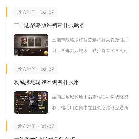
搭配基地建设持续获取指挥官经验，把控
发布时间：08-07
资源消耗节
三国志战略版许褚带什么武器
三国志战略版许褚首选武器为青龙偃月
刀，备选丈八蛇矛，缺少稀有装备时可选
用七星刀作为过渡武器，三套装备分别适
发布时间：08-07
配不同战场环境
攻城掠地游戏丝绸有什么用
丝绸是攻城掠地中后期核心刚需战略资
源，核心用途集中在丝绸之路珍宝通商、
高阶装备神匠铸造、主力武将进阶觉醒、
发布时间：08-07
御宝淬火强化四