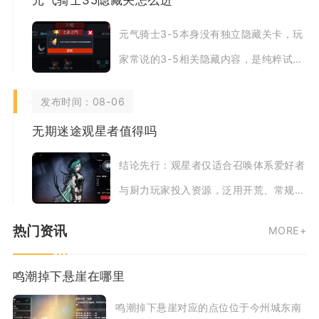
元气骑士35隐藏关怎么进
元气骑士3-5本身没有独立隐藏关卡，玩
家常说的3-5相关隐藏内容，是纯粹试炼
之地的隐藏首领，想要在3-5遭遇红爵
发布时间：08-06
士，需要
无期迷途观星者值得吗
结论先行：观星者仅适合召唤体系爱好者
与厨力玩家投入资源，泛用开荒、常规高
难、破碎防线主力阵容完全不推荐优先抽
热门资讯
MORE+
取培养，资源
鸣潮掉下悬崖在哪里
鸣潮掉下悬崖对应的点位位于今州城东南