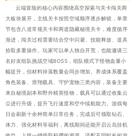
云端冒险的核心内容围绕高空探索与关卡闯关两
大板块展开，主线关卡按照空域顺序逐步解锁，单章
节包含八道常规关卡和两道隐藏秘境关卡，难度循序
渐进，闯关过程需要结合空中闪避、技能释放、道具
拾取多重操作。玩家可以单人独自开荒，也能邀请三
名好友组队挑战空域BOSS，组队模式下怪物血量小
幅提升，但材料掉落数量会同步增加。养成体系覆盖
角色装备、滑翔载具、守护宠物三类内容，装备主要
来自秘境副本和野外精英怪物，载具可以通过收集云
尘进行升级，提升飞行速度和空中续航能力。游戏每
日会刷新十余种简单日常任务，完成后可领取钻石、
体力、强化材料等福利，离线期间还能开启云岛挂机
收益，上线一键领取积攒的资源，适配不同时长的游