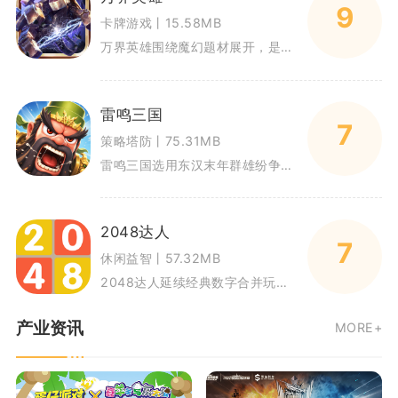
9
卡牌游戏丨15.58MB
万界英雄围绕魔幻题材展开，是融合自走棋布阵与放置挂机的策略卡牌RPG手游。游戏汇聚六大阵营的大量英雄角色，玩家搭配不同阵
雷鸣三国
7
策略塔防丨75.31MB
雷鸣三国选用东汉末年群雄纷争作为故事背景，属于Q版动作卡牌手游。玩家化身一方诸侯，招募魏蜀吴各路武将，依靠站位搭配与连击
2048达人
7
休闲益智丨57.32MB
2048达人延续经典数字合并玩法，适配移动端触控操作，在4×4棋盘内完成数字方块的滑动融合。玩家通过上下左右滑动屏幕，将
产业资讯
MORE+