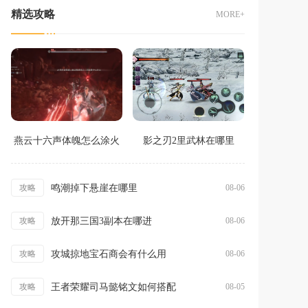
精选攻略
MORE+
燕云十六声体魄怎么涂火
影之刃2里武林在哪里
鸣潮掉下悬崖在哪里
攻略
08-06
放开那三国3副本在哪进
攻略
08-06
攻城掠地宝石商会有什么用
攻略
08-06
王者荣耀司马懿铭文如何搭配
攻略
08-05