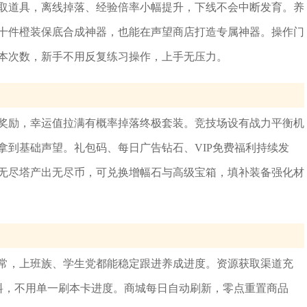
取道具，离线掉落、经验倍率小幅提升，下线不会中断发育。养
十件橙装保底合成神器，也能在声望商店打造专属神器。操作门
本次数，新手不用反复练习操作，上手无压力。
奖励，幸运值拉满有概率掉落终极套装。竞技场设有战力平衡机
拿到基础声望。礼包码、每日广告钻石、VIP免费福利持续发
无尽塔产出无尽币，可兑换增幅石与高级宝箱，填补装备强化材
常，上班族、学生党都能稳定跟进养成进度。资源获取渠道充
材料，不用单一刷本卡进度。商城每日自动刷新，零点重置商品