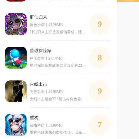
肝仙归来
9
角色扮演丨45.26MB
肝仙归来主打放置修仙养成，延续经典修真挂机玩法，兼顾休闲离线
星球探险家
8
休闲益智丨27.14MB
星球探险家将故事背景设定在2287年人类星际移民阶段，前往玛
火线出击
9
飞行射击丨49.50MB
火线出击融合TPS射击与角色养成玩法，以近未来科幻战场作为故
重构
7
策略塔防丨51.99MB
重构搭建未来都市竞技场，以简谐智能对抗为核心，围绕重构仪式展