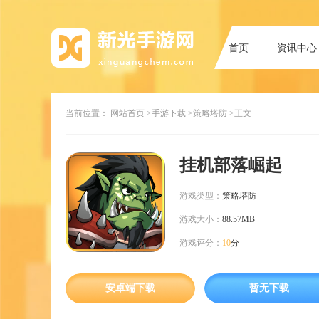
首页
资讯中心
当前位置：
网站首页
>手游下载
>策略塔防
>正文
挂机部落崛起
游戏类型：
策略塔防
游戏大小：
88.57MB
游戏评分：
10
分
安卓端下载
暂无下载