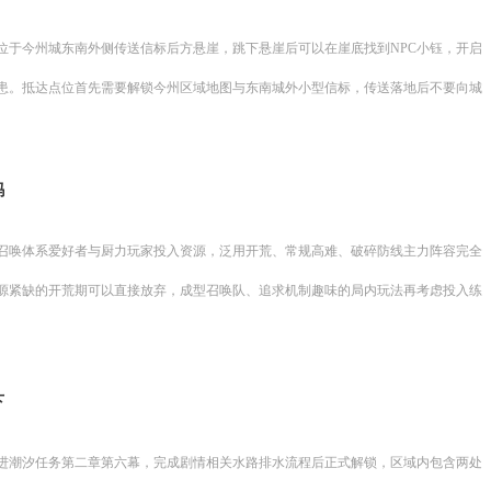
位于今州城东南外侧传送信标后方悬崖，跳下悬崖后可以在崖底找到NPC小钰，开启
患。抵达点位首先需要解锁今州区域地图与东南城外小型信标，传送落地后不要向城
吗
召唤体系爱好者与厨力玩家投入资源，泛用开荒、常规高难、破碎防线主力阵容完全
源紧缺的开荒期可以直接放弃，成型召唤队、追求机制趣味的局内玩法再考虑投入练
下
进潮汐任务第二章第六幕，完成剧情相关水路排水流程后正式解锁，区域内包含两处