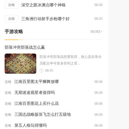
深空之眼冰渊点哪个神格
攻略
08-06
三角洲行动射手步枪哪个好
攻略
08-05
手游攻略
MORE+
部落冲突部落战怎么赢
部落冲突部落战想要取胜，核心是依靠全
员配合争夺更多胜利之星，
08-05
江南百景图太平狮舞放哪
攻略
08-06
无期迷途观星者值得吗
攻略
08-06
江南百景图花上买什么花
攻略
08-06
三国志战略版张飞怎么打五级地
攻略
08-06
第五人格玩得懂吗
攻略
08-06