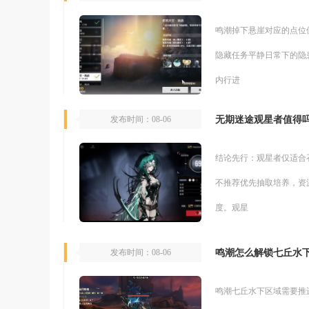
鸣潮掉下悬崖对应的点位
隐藏任务平静日常下的隐
内行进
无期迷途观星者值得
发布时间：08-06
结论先行：观星者仅适合
不推荐优先抽取培养，资
度。观星
鸣潮怎么解锁七丘水
发布时间：08-06
鸣潮七丘水下区域需要推