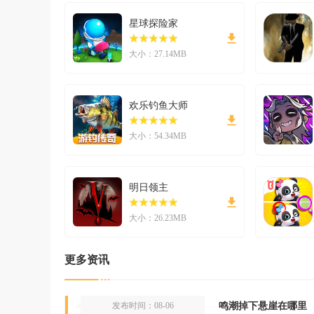
星球探险家
大小：27.14MB
欢乐钓鱼大师
大小：54.34MB
明日领主
大小：26.23MB
更多资讯
鸣潮掉下悬崖在哪里
发布时间：08-06