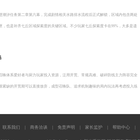
进潮汐任务第二章第六幕，完成剧情相关水路排水流程后正式解锁，区域内包含两处
匣，也是补齐七丘区域探索度的关键区域。不少玩家七丘探索度卡在99%，大多是遗
吗
召唤体系爱好者与厨力玩家投入资源，泛用开荒、常规高难、破碎防线主力阵容完全
源紧缺的开荒期可以直接放弃，成型召唤队、追求机制趣味的局内玩法再考虑投入练
联系我们
商务洽谈
免责声明
家长监护
帮助中心