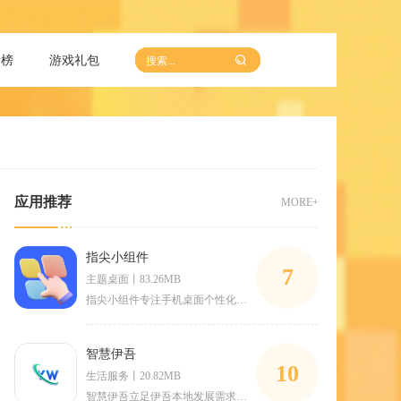
行榜
游戏礼包
应用推荐
MORE+
指尖小组件
7
主题桌面丨83.26MB
指尖小组件专注手机桌面个性化美化，整合多样功能组件与高清壁纸
智慧伊吾
10
生活服务丨20.82MB
智慧伊吾立足伊吾本地发展需求，整合园区管理、便民查询、车辆进