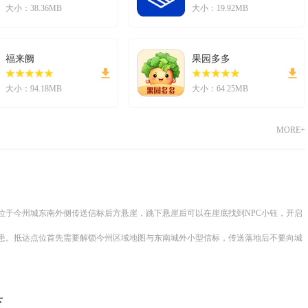
大小：38.36MB
大小：19.92MB
福来阙
果园多多
大小：94.18MB
大小：64.25MB
MORE+
位于今州城东南外侧传送信标后方悬崖，跳下悬崖后可以在崖底找到NPC小钰，开启
患。抵达点位首先需要解锁今州区域地图与东南城外小型信标，传送落地后不要向城
下