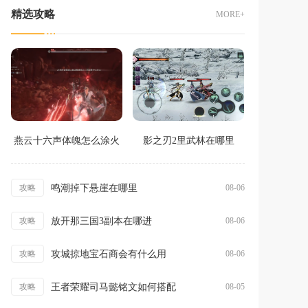
精选攻略
MORE+
燕云十六声体魄怎么涂火
影之刃2里武林在哪里
鸣潮掉下悬崖在哪里
攻略
08-06
放开那三国3副本在哪进
攻略
08-06
攻城掠地宝石商会有什么用
攻略
08-06
王者荣耀司马懿铭文如何搭配
攻略
08-05