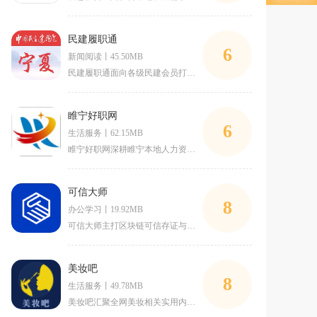
民建履职通
6
新闻阅读丨45.50MB
民建履职通面向各级民建会员打造移动数字化履职渠道，覆盖自治区
睢宁好职网
6
生活服务丨62.15MB
睢宁好职网深耕睢宁本地人力资源服务，是专为当地求职者、中小微
可信大师
8
办公学习丨19.92MB
可信大师主打区块链可信存证与现场巡检管理，面向物业、工程、安
美妆吧
8
生活服务丨49.78MB
美妆吧汇聚全网美妆相关实用内容，整合产品数据库、实操教程与用