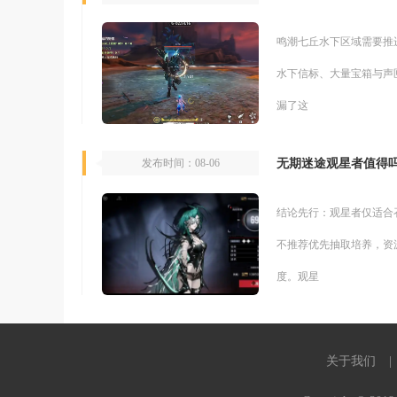
鸣潮七丘水下区域需要推
水下信标、大量宝箱与声
漏了这
无期迷途观星者值得
发布时间：08-06
结论先行：观星者仅适合
不推荐优先抽取培养，资
度。观星
关于我们