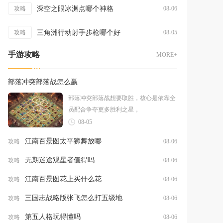
深空之眼冰渊点哪个神格
攻略
08-06
三角洲行动射手步枪哪个好
攻略
08-05
手游攻略
MORE+
部落冲突部落战怎么赢
部落冲突部落战想要取胜，核心是依靠全
员配合争夺更多胜利之星，
08-05
江南百景图太平狮舞放哪
攻略
08-06
无期迷途观星者值得吗
攻略
08-06
江南百景图花上买什么花
攻略
08-06
三国志战略版张飞怎么打五级地
攻略
08-06
第五人格玩得懂吗
攻略
08-06