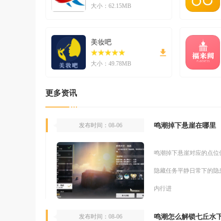
大小：62.15MB
美妆吧
大小：49.78MB
更多资讯
鸣潮掉下悬崖在哪里
发布时间：08-06
鸣潮掉下悬崖对应的点位
隐藏任务平静日常下的隐
内行进
鸣潮怎么解锁七丘水
发布时间：08-06