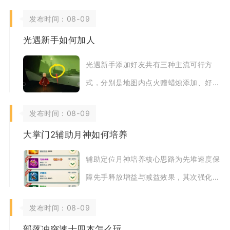
关、逐层解锁传送小门抵达塔顶归还几何
发布时间：08-09
碎片，全程分
光遇新手如何加人
光遇新手添加好友共有三种主流可行方
式，分别是地图内点火赠蜡烛添加、好友
码编号添加、二维码邀请添加，其中好友
发布时间：08-09
码方式最适合资
大掌门2辅助月神如何培养
辅助定位月神培养核心思路为先堆速度保
障先手释放增益与减益效果，其次强化气
血、闪避提升持续站场能力，不盲目堆砌
发布时间：08-09
攻击属性，资
部落冲突速十四本怎么玩