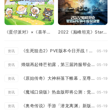
《蛋仔派对》×《喜羊羊与灰太狼》重磅联动曝光！
2022《巅峰坦克》Star Road星路冠军杯总决赛12.24开启！
《生死狙击2》PVE版本今日开战！花式协作冒险
05-19
资讯
烽烟再起锋芒初露，第三届跨服帮会联赛正式打响！
05-19
资讯
《原始传奇》大神杯落下帷幕，至尊战队上演百战不灭！
05-19
资讯
《魔域口袋版》热血版即将公测：觉醒突破赛事升级 欧皇大奖等你来领！
05-19
资讯
《奥奇传说》手游「潜龙离渊」新版本12月23日开启
05-19
资讯