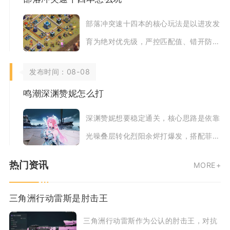
部落冲突速十四本的核心玩法是以进攻发
育为绝对优先级，严控匹配值、错开防御
升级节奏，依靠高频掠夺补齐科技与英雄
发布时间：08-08
短板，避免盲
鸣潮深渊赞妮怎么打
深渊赞妮想要稳定通关，核心思路是依靠
光噪叠层转化烈阳余烬打爆发，搭配菲比
快速挂满标记、守岸人提供增伤续航，配
热门资讯
MORE+
合精准弹反与
三角洲行动雷斯是肘击王
三角洲行动雷斯作为公认的肘击王，对抗