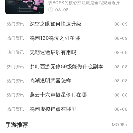
该BOSS的核心打法就是全程规避近身肘
08-08
击判定，优先清除随从护卫，依托地形卡
距离抓硬直
深空之眼如何快速升级
热门资讯
08-09
鸣潮120鸣泣之刃在哪
热门资讯
08-09
无期迷途辰砂有用吗
热门资讯
08-09
梦幻西游无修59级能做什么副本
热门资讯
08-08
鸣潮透明武器怎样
热门资讯
08-08
燕云十六声摄星偷月在哪
热门资讯
08-08
鸣潮虚拟锚点在哪里
热门资讯
08-08
手游推荐
MORE+