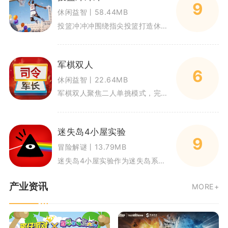
9
休闲益智丨58.44MB
投篮冲冲冲围绕指尖投篮打造休闲篮球体验，依靠拟真物理引擎计算篮球飞行轨迹，把投篮乐趣浓缩在移动端触控操作当中。游戏包含单
军棋双人
6
休闲益智丨22.64MB
军棋双人聚焦二人单挑模式，完整还原传统陆战军棋基础规则，剔除四国组队对战机制，专注打造一对一策略博弈体验。对局拥有暗棋、
迷失岛4小屋实验
9
冒险解谜丨13.79MB
迷失岛4小屋实验作为迷失岛系列正统续作，采用点击式单机解谜模式。故事围绕海边小屋神秘实验展开，玩家穿梭多个场景搜寻线索，
产业资讯
MORE+