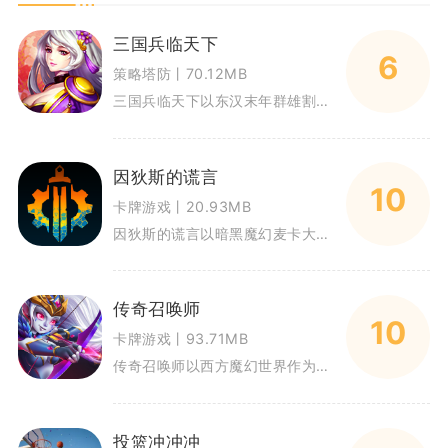
三国兵临天下
6
策略塔防丨70.12MB
三国兵临天下以东汉末年群雄割据为背景，玩家将化身一方诸侯，从小型城池起步发展势力。游戏融合城池经营、武将养成与沙盘征战多
因狄斯的谎言
10
卡牌游戏丨20.93MB
因狄斯的谎言以暗黑魔幻麦卡大陆为舞台，是融合Roguelike与DBG卡牌构筑的单机手游，玩家操控英雄组队闯关，通过搭配
传奇召唤师
10
卡牌游戏丨93.71MB
传奇召唤师以西方魔幻世界作为舞台，主打放置回合卡牌对战。玩家化身召唤师，收集数百名不同阵营英雄组建队伍。游戏兼顾放置休闲
投篮冲冲冲